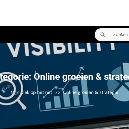
Zoeken
naar:
tegorie:
Online groeien & strate
Mijn plek op het net
>>
Online groeien & strategie