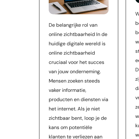
W
b
De belangrijke rol van
b
online zichtbaarheid In de
w
huidige digitale wereld is
s
online zichtbaarheid
e
cruciaal voor het succes
D
van jouw onderneming.
z
Mensen zoeken steeds
d
vaker informatie,
v
producten en diensten via
z
het internet. Als je niet
w
zichtbaar bent, loop je de
k
kans om potentiële
w
klanten te verliezen aan