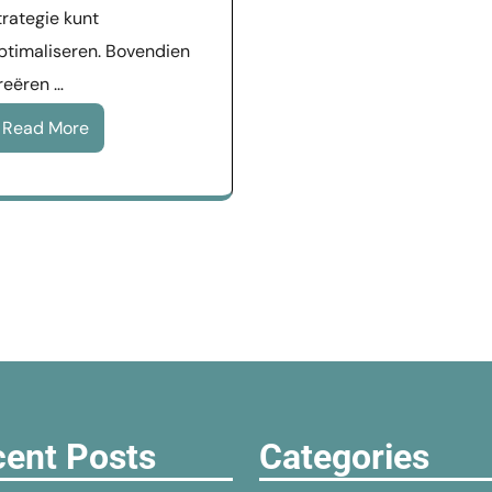
trategie kunt
ptimaliseren. Bovendien
reëren …
Read More
ent Posts
Categories