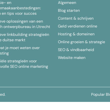
ie- en
Algemeen
nmaakaanbestedingen:
Blog starten
 en tips voor succes
Content & schrijven
eve oplossingen van een
Geld verdienen online
ch ontwerpbureau in Utrecht
Hosting & domeinen
ieve linkbuilding strategieën
e duitse markt
Online groeien & strategie
wat je moet weten over
SEO & vindbaarheid
sting
Website maken
iële strategieën voor
volle SEO online marketing
ved.
Popular B