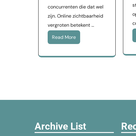
s
concurrenten die dat wel
o
zijn. Online zichtbaarheid
c
vergroten betekent …
Read More
Archive List
Rec