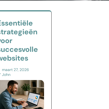
Essentiële
strategieën
voor
succesvolle
websites
maart 27, 2026
John