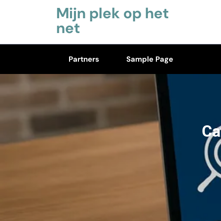
Skip
Mijn plek op het
to
net
content
(Press
Partners
Sample Page
Enter)
Ca