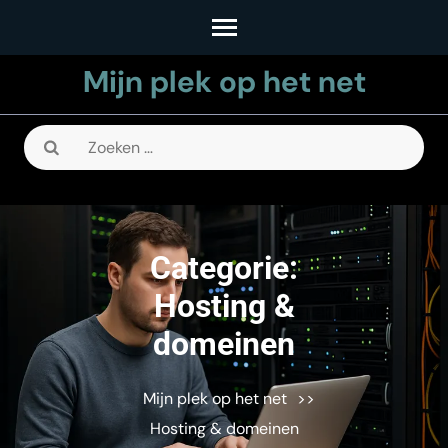
Skip
to
Mijn plek op het net
content
(Press
Enter)
Zoeken
naar:
Categorie:
Hosting &
domeinen
Mijn plek op het net
>>
Hosting & domeinen