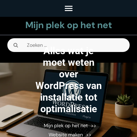
Skip
to
Mijn plek op het net
content
(Press
Enter)
Zoeken
Alles wat je
naar:
moet weten
over
WordPress van
installatie tot
optimalisatie
Mijn plek op het net
>>
Website maken
>>