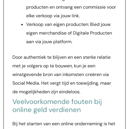
producten en ontvang een commissie voor
elke verkoop via jouw link.
Verkoop van eigen producten: Bied jouw
eigen merchandise of Digitale Producten
aan via jouw platform.
Door authentiek te blijven en een sterke relatie
met je volgers op te bouwen, kun je een
winstgevende bron van inkomsten creëren via
Social Media. Het vergt tijd en toewijding, maar
de mogelijkheden zijn eindeloos.
Veelvoorkomende fouten bij
online geld verdienen
Bij het starten van een online onderneming is het