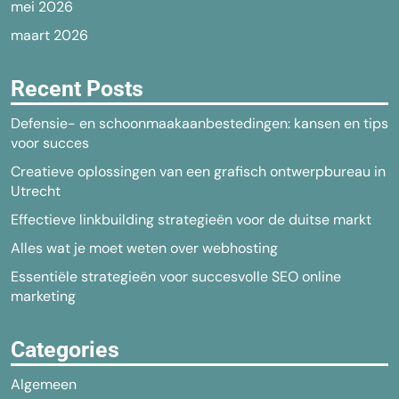
mei 2026
maart 2026
Recent Posts
Defensie- en schoonmaakaanbestedingen: kansen en tips
voor succes
Creatieve oplossingen van een grafisch ontwerpbureau in
Utrecht
Effectieve linkbuilding strategieën voor de duitse markt
Alles wat je moet weten over webhosting
Essentiële strategieën voor succesvolle SEO online
marketing
Categories
Algemeen