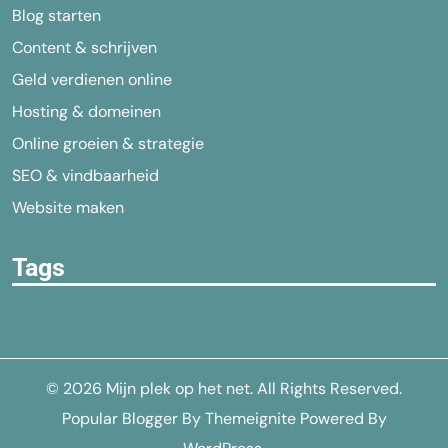
Blog starten
Content & schrijven
Geld verdienen online
Hosting & domeinen
Online groeien & strategie
SEO & vindbaarheid
Website maken
Tags
© 2026
Mijn plek op het net
. All Rights Reserved.
Popular Blogger
By
Themeignite
Powered By