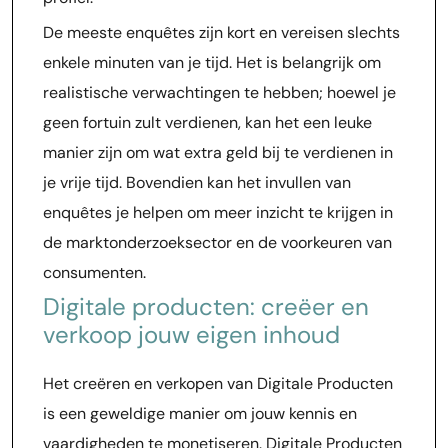
De meeste enquêtes zijn kort en vereisen slechts
enkele minuten van je tijd. Het is belangrijk om
realistische verwachtingen te hebben; hoewel je
geen fortuin zult verdienen, kan het een leuke
manier zijn om wat extra geld bij te verdienen in
je vrije tijd. Bovendien kan het invullen van
enquêtes je helpen om meer inzicht te krijgen in
de marktonderzoeksector en de voorkeuren van
consumenten.
Digitale producten: creëer en
verkoop jouw eigen inhoud
Het creëren en verkopen van Digitale Producten
is een geweldige manier om jouw kennis en
vaardigheden te monetiseren. Digitale Producten