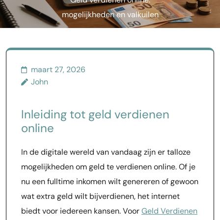
Geld verdienen online:
mogelijkheden en valkuilen
maart 27, 2026
John
Inleiding tot geld verdienen
online
In de digitale wereld van vandaag zijn er talloze
mogelijkheden om geld te verdienen online. Of je
nu een fulltime inkomen wilt genereren of gewoon
wat extra geld wilt bijverdienen, het internet
biedt voor iedereen kansen. Voor
Geld Verdienen