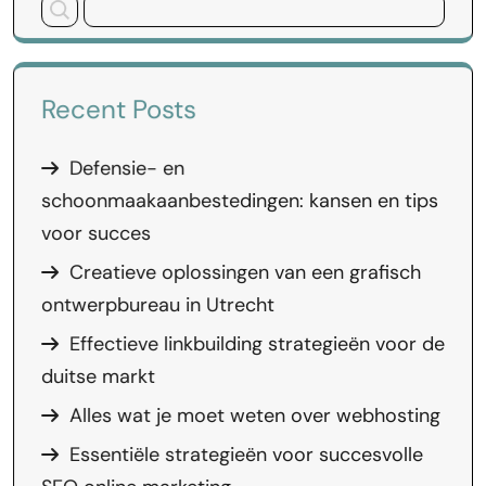
Recent Posts
Defensie- en
schoonmaakaanbestedingen: kansen en tips
voor succes
Creatieve oplossingen van een grafisch
ontwerpbureau in Utrecht
Effectieve linkbuilding strategieën voor de
duitse markt
Alles wat je moet weten over webhosting
Essentiële strategieën voor succesvolle