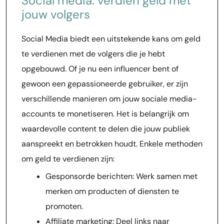
Social media: verdien geld met
jouw volgers
Social Media biedt een uitstekende kans om geld
te verdienen met de volgers die je hebt
opgebouwd. Of je nu een influencer bent of
gewoon een gepassioneerde gebruiker, er zijn
verschillende manieren om jouw sociale media-
accounts te monetiseren. Het is belangrijk om
waardevolle content te delen die jouw publiek
aanspreekt en betrokken houdt. Enkele methoden
om geld te verdienen zijn:
Gesponsorde berichten: Werk samen met
merken om producten of diensten te
promoten.
Affiliate marketing: Deel links naar