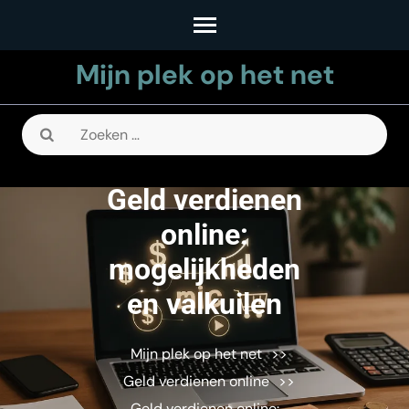
Skip
to
Mijn plek op het net
content
(Press
Enter)
Zoeken
naar:
Geld verdienen
online:
mogelijkheden
en valkuilen
Mijn plek op het net
>>
Geld verdienen online
>>