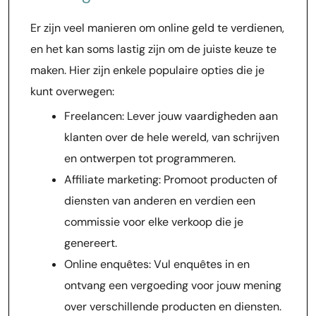
Er zijn veel manieren om online geld te verdienen,
en het kan soms lastig zijn om de juiste keuze te
maken. Hier zijn enkele populaire opties die je
kunt overwegen:
Freelancen: Lever jouw vaardigheden aan
klanten over de hele wereld, van schrijven
en ontwerpen tot programmeren.
Affiliate marketing: Promoot producten of
diensten van anderen en verdien een
commissie voor elke verkoop die je
genereert.
Online enquêtes: Vul enquêtes in en
ontvang een vergoeding voor jouw mening
over verschillende producten en diensten.