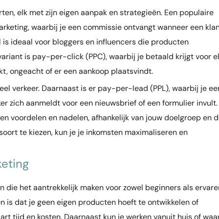
rten, elk met zijn eigen aanpak en strategieën. Een populaire
marketing, waarbij je een commissie ontvangt wanneer een kla
l is ideaal voor bloggers en influencers die producten
riant is pay-per-click (PPC), waarbij je betaald krijgt voor e
akt, ongeacht of er een aankoop plaatsvindt.
eel verkeer. Daarnaast is er pay-per-lead (PPL), waarbij je ee
 zich aanmeldt voor een nieuwsbrief of een formulier invult.
eigen voordelen en nadelen, afhankelijk van jouw doelgroep en 
soort te kiezen, kun je je inkomsten maximaliseren en
keting
en die het aantrekkelijk maken voor zowel beginners als ervare
 is dat je geen eigen producten hoeft te ontwikkelen of
rt tijd en kosten. Daarnaast kun je werken vanuit huis of waa