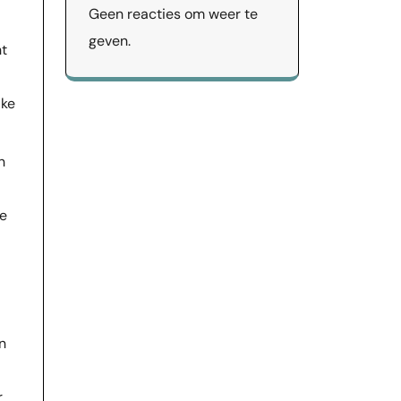
Geen reacties om weer te
geven.
nt
lke
n
de
n
r