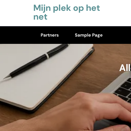
Skip
Mijn plek op het
to
net
content
(Press
Partners
Sample Page
Enter)
Al