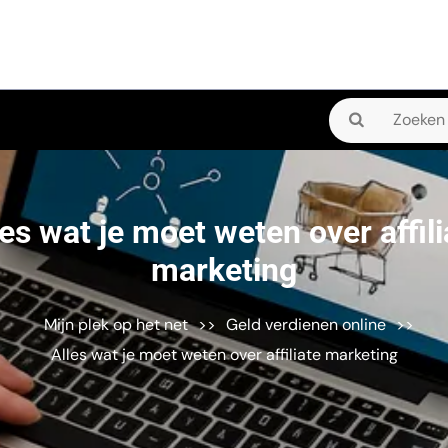
Zoeken
naar:
les wat je moet weten over affili
marketing
Mijn plek op het net
>>
Geld verdienen online
>>
Alles wat je moet weten over affiliate marketing